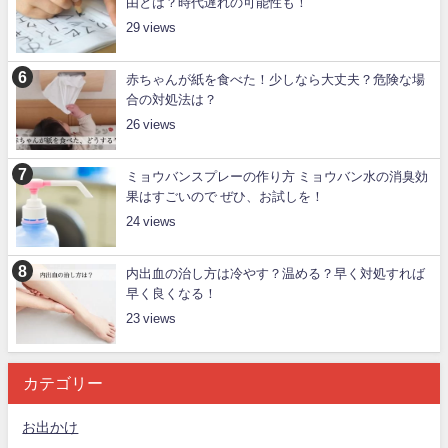
由とは？時代遅れの可能性も！
29
赤ちゃんが紙を食べた！少しなら大丈夫？危険な場
合の対処法は？
26
ミョウバンスプレーの作り方 ミョウバン水の消臭効
果はすごいので ぜひ、お試しを！
24
内出血の治し方は冷やす？温める？早く対処すれば
早く良くなる！
23
カテゴリー
お出かけ