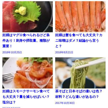
妊婦はマグロ食べられるけど条
妊婦は蟹を食べても大丈夫？カ
件あり！刺身や摂取量、種類が
ニ味噌はダメ？結論から言う
重要！
と？
2018年10月25日
2018年8月21日
妊婦はスモークサーモン食べて
茶そばと日本そばの違いは色？
も大丈夫？量を減らせばいい？
材料？どんな違いがあるの？
塩分は？
2017年10月30日