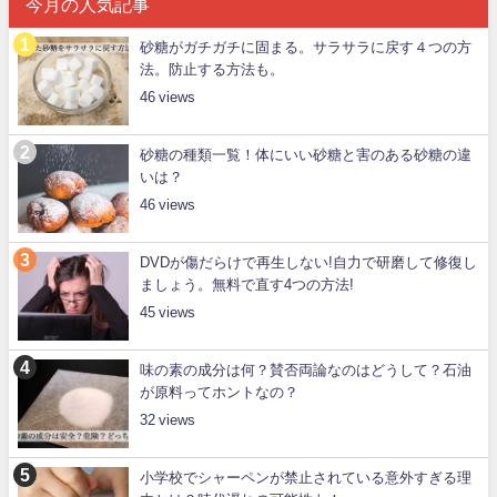
今月の人気記事
砂糖がガチガチに固まる。サラサラに戻す４つの方
法。防止する方法も。
46
砂糖の種類一覧！体にいい砂糖と害のある砂糖の違
いは？
46
DVDが傷だらけで再生しない!自力で研磨して修復し
ましょう。無料で直す4つの方法!
45
味の素の成分は何？賛否両論なのはどうして？石油
が原料ってホントなの？
32
小学校でシャーペンが禁止されている意外すぎる理