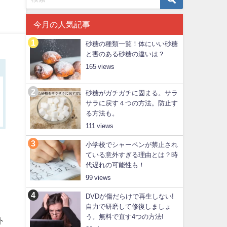
今月の人気記事
砂糖の種類一覧！体にいい砂糖
と害のある砂糖の違いは？
165
砂糖がガチガチに固まる。サラ
サラに戻す４つの方法。防止す
る方法も。
111
小学校でシャーペンが禁止され
ている意外すぎる理由とは？時
代遅れの可能性も！
99
DVDが傷だらけで再生しない!
自力で研磨して修復しましょ
う。無料で直す4つの方法!
ト