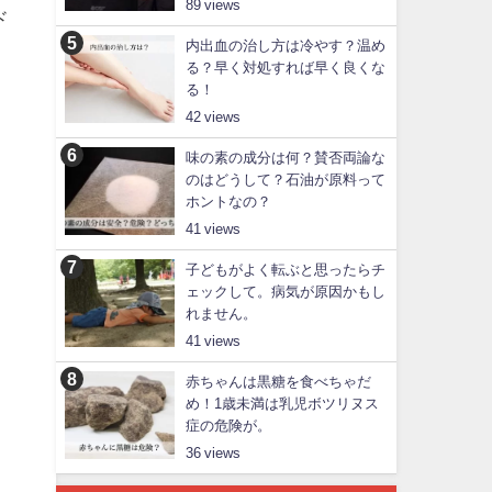
89
ド
内出血の治し方は冷やす？温め
る？早く対処すれば早く良くな
る！
42
味の素の成分は何？賛否両論な
のはどうして？石油が原料って
ホントなの？
41
子どもがよく転ぶと思ったらチ
ェックして。病気が原因かもし
れません。
41
赤ちゃんは黒糖を食べちゃだ
め！1歳未満は乳児ボツリヌス
症の危険が。
36