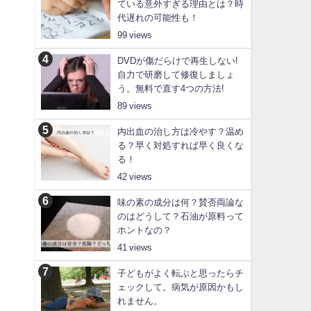
ている意外すぎる理由とは？時
代遅れの可能性も！
99
DVDが傷だらけで再生しない!
自力で研磨して修復しましょ
う。無料で直す4つの方法!
89
内出血の治し方は冷やす？温め
る？早く対処すれば早く良くな
る！
42
味の素の成分は何？賛否両論な
のはどうして？石油が原料って
ホントなの？
41
子どもがよく転ぶと思ったらチ
ェックして。病気が原因かもし
れません。