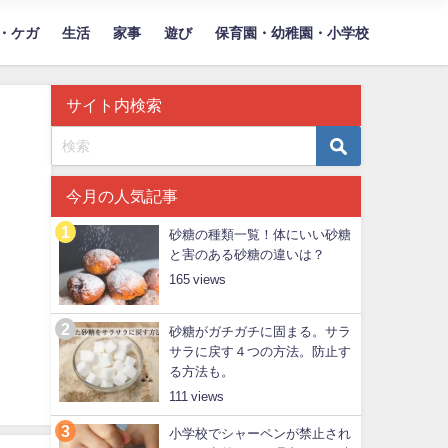
・ケガ
生活
家事
遊び
保育園・幼稚園・小学校
サイト内検索
今月の人気記事
砂糖の種類一覧！体にいい砂糖
と害のある砂糖の違いは？
165
砂糖がガチガチに固まる。サラ
サラに戻す４つの方法。防止す
る方法も。
111
小学校でシャーペンが禁止され