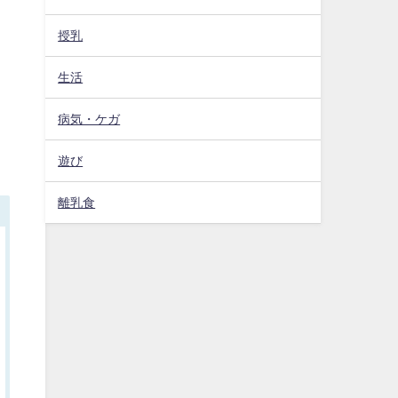
授乳
生活
病気・ケガ
遊び
離乳食