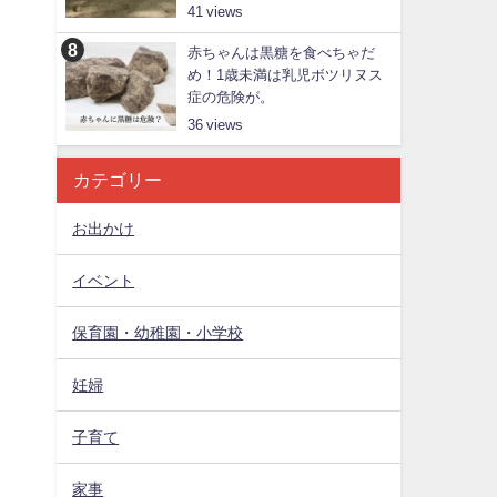
41
赤ちゃんは黒糖を食べちゃだ
め！1歳未満は乳児ボツリヌス
症の危険が。
36
カテゴリー
お出かけ
イベント
保育園・幼稚園・小学校
妊婦
子育て
家事