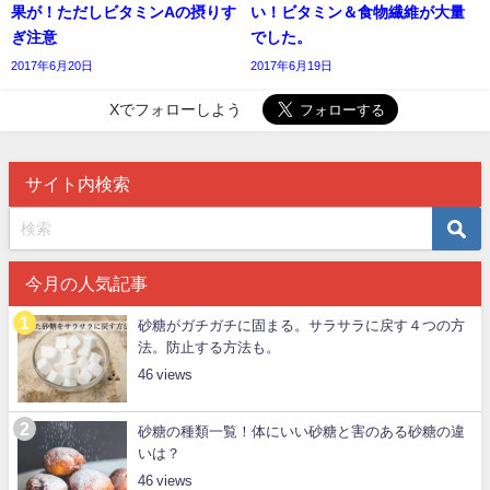
果が！ただしビタミンAの摂りす
い！ビタミン＆食物繊維が大量
ぎ注意
でした。
2017年6月20日
2017年6月19日
Xでフォローしよう
サイト内検索
今月の人気記事
砂糖がガチガチに固まる。サラサラに戻す４つの方
法。防止する方法も。
46
砂糖の種類一覧！体にいい砂糖と害のある砂糖の違
いは？
46