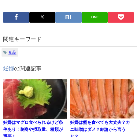
LINE
関連キーワード
食品
妊婦
の関連記事
妊婦はマグロ食べられるけど条
妊婦は蟹を食べても大丈夫？カ
件あり！刺身や摂取量、種類が
ニ味噌はダメ？結論から言う
重要！
と？