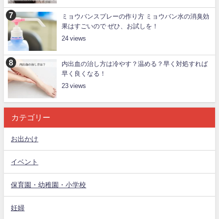
ミョウバンスプレーの作り方 ミョウバン水の消臭効
果はすごいので ぜひ、お試しを！
24
内出血の治し方は冷やす？温める？早く対処すれば
早く良くなる！
23
カテゴリー
お出かけ
イベント
保育園・幼稚園・小学校
妊婦