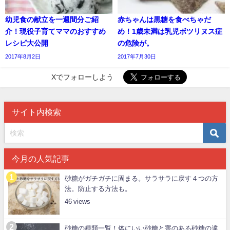
幼児食の献立を一週間分ご紹
赤ちゃんは黒糖を食べちゃだ
介！現役子育てママのおすすめ
め！1歳未満は乳児ボツリヌス症
レシピ大公開
の危険が。
2017年8月2日
2017年7月30日
Xでフォローしよう
サイト内検索
今月の人気記事
砂糖がガチガチに固まる。サラサラに戻す４つの方
法。防止する方法も。
46
砂糖の種類一覧！体にいい砂糖と害のある砂糖の違