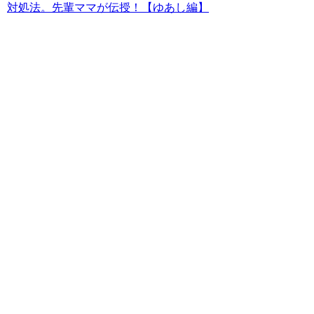
対処法。先輩ママが伝授！【ゆあし編】