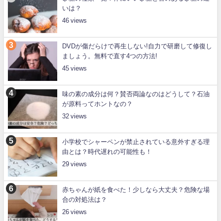
いは？
46
DVDが傷だらけで再生しない!自力で研磨して修復し
ましょう。無料で直す4つの方法!
45
味の素の成分は何？賛否両論なのはどうして？石油
が原料ってホントなの？
32
小学校でシャーペンが禁止されている意外すぎる理
由とは？時代遅れの可能性も！
29
赤ちゃんが紙を食べた！少しなら大丈夫？危険な場
合の対処法は？
26