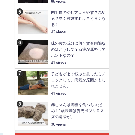
89
内出血の治し方は冷やす？温め
る？早く対処すれば早く良くな
る！
42
味の素の成分は何？賛否両論な
のはどうして？石油が原料って
ホントなの？
41
子どもがよく転ぶと思ったらチ
ェックして。病気が原因かもし
れません。
41
赤ちゃんは黒糖を食べちゃだ
め！1歳未満は乳児ボツリヌス
症の危険が。
36