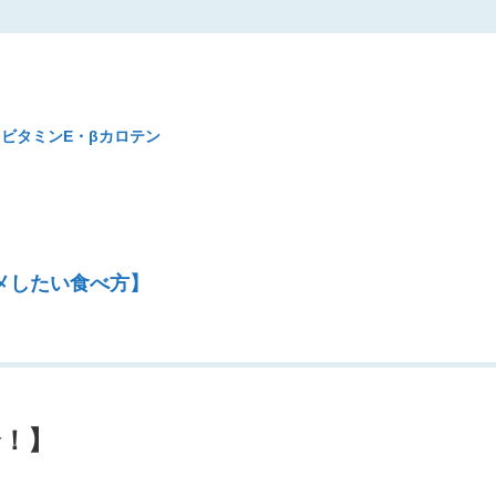
ビタミンE・βカロテン
メしたい食べ方】
介！】