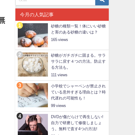
今月の人気記事
無
砂糖の種類一覧！体にいい砂糖
と害のある砂糖の違いは？
165
砂糖がガチガチに固まる。サラ
サラに戻す４つの方法。防止す
る方法も。
111
小学校でシャーペンが禁止され
ている意外すぎる理由とは？時
代遅れの可能性も！
99
DVDが傷だらけで再生しない!
自力で研磨して修復しましょ
う。無料で直す4つの方法!