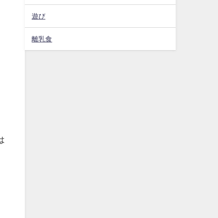
遊び
離乳食
は