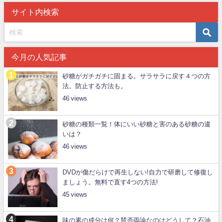
サイト内検索
今月の人気記事
砂糖がガチガチに固まる。サラサラに戻す４つの方
法。防止する方法も。
46
砂糖の種類一覧！体にいい砂糖と害のある砂糖の違
いは？
46
DVDが傷だらけで再生しない!自力で研磨して修復し
ましょう。無料で直す4つの方法!
45
味の素の成分は何？賛否両論なのはどうして？石油