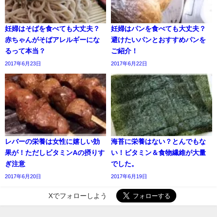
妊婦はそばを食べても大丈夫？
妊婦はパンを食べても大丈夫？
赤ちゃんがそばアレルギーにな
避けたいパンとおすすめパンを
るって本当？
ご紹介！
2017年6月23日
2017年6月22日
レバーの栄養は女性に嬉しい効
海苔に栄養はない？とんでもな
果が！ただしビタミンAの摂りす
い！ビタミン＆食物繊維が大量
ぎ注意
でした。
2017年6月20日
2017年6月19日
Xでフォローしよう