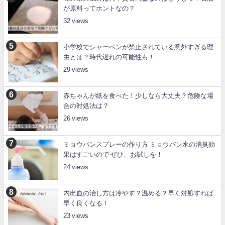
が原料ってホントなの？
32
小学校でシャーペンが禁止されている意外すぎる理
由とは？時代遅れの可能性も！
29
赤ちゃんが紙を食べた！少しなら大丈夫？危険な場
合の対処法は？
26
ミョウバンスプレーの作り方 ミョウバン水の消臭効
果はすごいので ぜひ、お試しを！
24
内出血の治し方は冷やす？温める？早く対処すれば
早く良くなる！
23