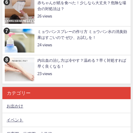
赤ちゃんが紙を食べた！少しなら大丈夫？危険な場
合の対処法は？
26
ミョウバンスプレーの作り方 ミョウバン水の消臭効
果はすごいので ぜひ、お試しを！
24
内出血の治し方は冷やす？温める？早く対処すれば
早く良くなる！
23
カテゴリー
お出かけ
イベント