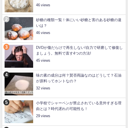
46
砂糖の種類一覧！体にいい砂糖と害のある砂糖の違
いは？
46
DVDが傷だらけで再生しない!自力で研磨して修復し
ましょう。無料で直す4つの方法!
45
味の素の成分は何？賛否両論なのはどうして？石油
が原料ってホントなの？
32
小学校でシャーペンが禁止されている意外すぎる理
由とは？時代遅れの可能性も！
29