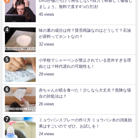
DVDが傷だらけで再生しない!自力で研磨して修復し
ましょう。無料で直す4つの方法!
45
味の素の成分は何？賛否両論なのはどうして？石油
が原料ってホントなの？
32
小学校でシャーペンが禁止されている意外すぎる理
由とは？時代遅れの可能性も！
29
赤ちゃんが紙を食べた！少しなら大丈夫？危険な場
合の対処法は？
26
ミョウバンスプレーの作り方 ミョウバン水の消臭効
果はすごいので ぜひ、お試しを！
24