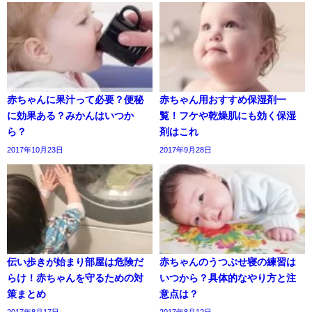
赤ちゃんに果汁って必要？便秘
赤ちゃん用おすすめ保湿剤一
に効果ある？みかんはいつか
覧！フケや乾燥肌にも効く保湿
ら？
剤はこれ
2017年10月23日
2017年9月28日
伝い歩きが始まり部屋は危険だ
赤ちゃんのうつぶせ寝の練習は
らけ！赤ちゃんを守るための対
いつから？具体的なやり方と注
策まとめ
意点は？