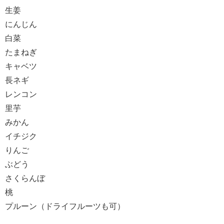
生姜
にんじん
白菜
たまねぎ
キャベツ
長ネギ
レンコン
里芋
みかん
イチジク
りんご
ぶどう
さくらんぼ
桃
プルーン（ドライフルーツも可）