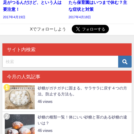
足がつるんだけど、という人は
たら保育園はいつまで休む？主
要注意！
な症状と対策
2017年4月19日
2017年4月18日
Xでフォローしよう
サイト内検索
今月の人気記事
砂糖がガチガチに固まる。サラサラに戻す４つの方
法。防止する方法も。
46
砂糖の種類一覧！体にいい砂糖と害のある砂糖の違
いは？
46