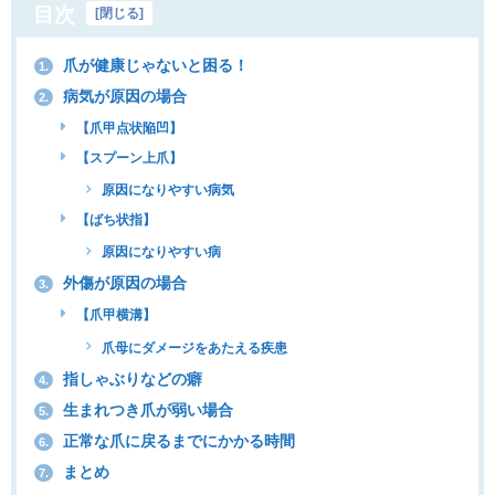
目次
[
閉じる
]
爪が健康じゃないと困る！
1.
病気が原因の場合
2.
【爪甲点状陥凹】
【スプーン上爪】
原因になりやすい病気
【ばち状指】
原因になりやすい病
外傷が原因の場合
3.
【爪甲横溝】
爪母にダメージをあたえる疾患
指しゃぶりなどの癖
4.
生まれつき爪が弱い場合
5.
正常な爪に戻るまでにかかる時間
6.
まとめ
7.