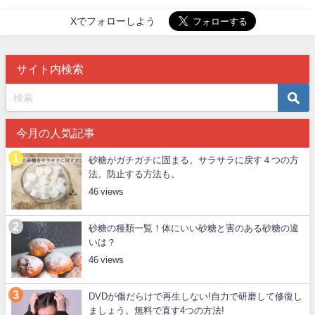
Xでフォローしよう
サイト内検索
今月の人気記事
砂糖がガチガチに固まる。サラサラに戻す４つの方
法。防止する方法も。
46
砂糖の種類一覧！体にいい砂糖と害のある砂糖の違
いは？
46
DVDが傷だらけで再生しない!自力で研磨して修復し
ましょう。無料で直す4つの方法!