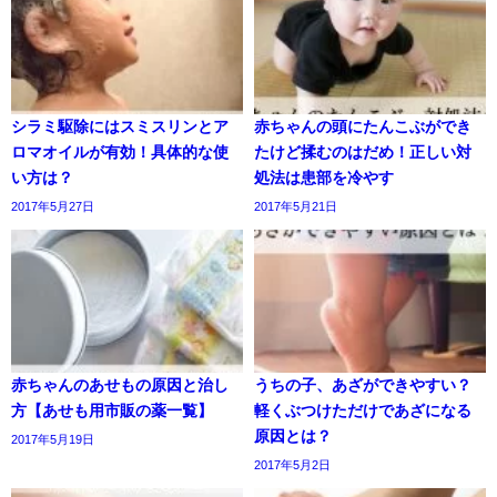
シラミ駆除にはスミスリンとア
赤ちゃんの頭にたんこぶができ
ロマオイルが有効！具体的な使
たけど揉むのはだめ！正しい対
い方は？
処法は患部を冷やす
2017年5月27日
2017年5月21日
赤ちゃんのあせもの原因と治し
うちの子、あざができやすい？
方【あせも用市販の薬一覧】
軽くぶつけただけであざになる
原因とは？
2017年5月19日
2017年5月2日