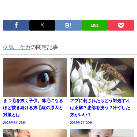
LINE
病気・ケガ
の関連記事
まつ毛を抜く子供。薄毛になる
アブに刺されたらどう対処すれ
ほど抜き続ける抜毛症の原因と
ば正解？患部を洗う？冷やした
対策とは
方がいい？
2018年5月23日
2017年7月20日