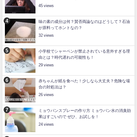
45
味の素の成分は何？賛否両論なのはどうして？石油
が原料ってホントなの？
32
小学校でシャーペンが禁止されている意外すぎる理
由とは？時代遅れの可能性も！
29
赤ちゃんが紙を食べた！少しなら大丈夫？危険な場
合の対処法は？
26
ミョウバンスプレーの作り方 ミョウバン水の消臭効
果はすごいので ぜひ、お試しを！
24