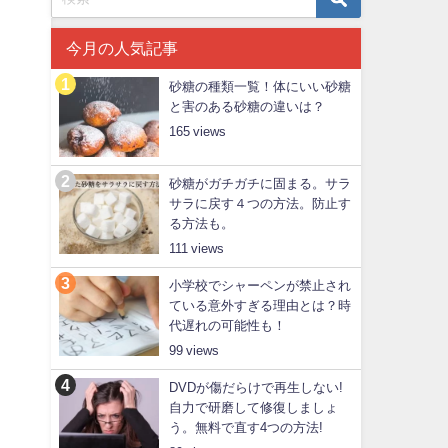
今月の人気記事
砂糖の種類一覧！体にいい砂糖
と害のある砂糖の違いは？
165
砂糖がガチガチに固まる。サラ
サラに戻す４つの方法。防止す
る方法も。
111
小学校でシャーペンが禁止され
ている意外すぎる理由とは？時
代遅れの可能性も！
99
DVDが傷だらけで再生しない!
自力で研磨して修復しましょ
う。無料で直す4つの方法!