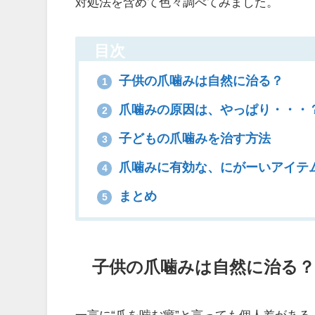
対処法を含めて色々調べてみました。
目次
子供の爪噛みは自然に治る？
1
爪噛みの原因は、やっぱり・・・
2
子どもの爪噛みを治す方法
3
爪噛みに有効な、にがーいアイテ
4
まとめ
5
子供の爪噛みは自然に治る？
一言に“爪を噛む癖”と言っても個人差がある