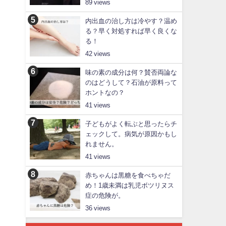
89
内出血の治し方は冷やす？温め
る？早く対処すれば早く良くな
る！
42
味の素の成分は何？賛否両論な
のはどうして？石油が原料って
ホントなの？
41
子どもがよく転ぶと思ったらチ
ェックして。病気が原因かもし
れません。
41
赤ちゃんは黒糖を食べちゃだ
め！1歳未満は乳児ボツリヌス
症の危険が。
36