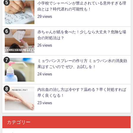
小学校でシャーペンが禁止されている意外すぎる理
由とは？時代遅れの可能性も！
29
赤ちゃんが紙を食べた！少しなら大丈夫？危険な場
合の対処法は？
26
ミョウバンスプレーの作り方 ミョウバン水の消臭効
果はすごいので ぜひ、お試しを！
24
内出血の治し方は冷やす？温める？早く対処すれば
早く良くなる！
23
カテゴリー