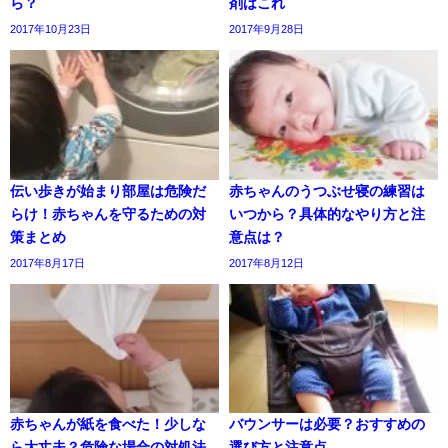
ら？
剤はこれ
2017年10月23日
2017年9月28日
伝い歩きが始まり部屋は危険だ
赤ちゃんのうつぶせ寝の練習は
らけ！赤ちゃんを守るための対
いつから？具体的なやり方と注
策まとめ
意点は？
2017年8月17日
2017年8月12日
赤ちゃんが紙を食べた！少しな
バウンサーは必要？おすすめの
ら大丈夫？危険な場合の対処法
選び方と注意点