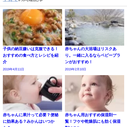
子供の納豆嫌いは克服できる！
赤ちゃんの大浴場はリスクあ
おすすめの食べ方とレシピを紹
り。一緒に入るならベビープラ
介
ンがおすすめ！
2019年4月11日
2019年2月10日
赤ちゃんに果汁って必要？便秘
赤ちゃん用おすすめ保湿剤一
に効果ある？みかんはいつか
覧！フケや乾燥肌にも効く保湿