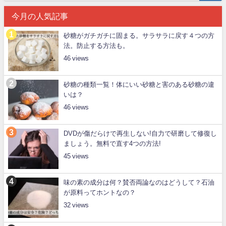
今月の人気記事
砂糖がガチガチに固まる。サラサラに戻す４つの方
法。防止する方法も。
46
砂糖の種類一覧！体にいい砂糖と害のある砂糖の違
いは？
46
DVDが傷だらけで再生しない!自力で研磨して修復し
ましょう。無料で直す4つの方法!
45
味の素の成分は何？賛否両論なのはどうして？石油
が原料ってホントなの？
32