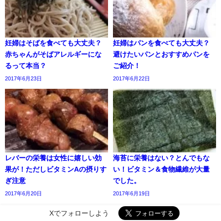
妊婦はそばを食べても大丈夫？
妊婦はパンを食べても大丈夫？
赤ちゃんがそばアレルギーにな
避けたいパンとおすすめパンを
るって本当？
ご紹介！
2017年6月23日
2017年6月22日
レバーの栄養は女性に嬉しい効
海苔に栄養はない？とんでもな
果が！ただしビタミンAの摂りす
い！ビタミン＆食物繊維が大量
ぎ注意
でした。
2017年6月20日
2017年6月19日
Xでフォローしよう