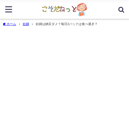
ホーム
妊婦
妊婦は納豆ダメ？毎日2パックは食べ過ぎ？