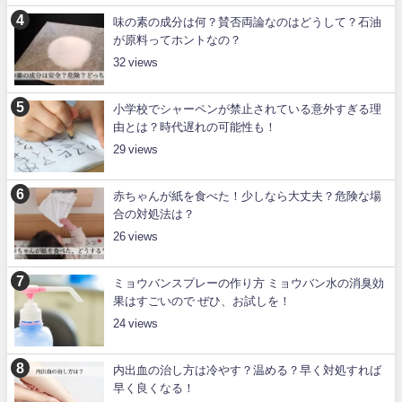
味の素の成分は何？賛否両論なのはどうして？石油
が原料ってホントなの？
32
小学校でシャーペンが禁止されている意外すぎる理
由とは？時代遅れの可能性も！
29
赤ちゃんが紙を食べた！少しなら大丈夫？危険な場
合の対処法は？
26
ミョウバンスプレーの作り方 ミョウバン水の消臭効
果はすごいので ぜひ、お試しを！
24
内出血の治し方は冷やす？温める？早く対処すれば
早く良くなる！