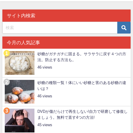
サイト内検索
今月の人気記事
砂糖がガチガチに固まる。サラサラに戻す４つの方
法。防止する方法も。
46
砂糖の種類一覧！体にいい砂糖と害のある砂糖の違
いは？
46
DVDが傷だらけで再生しない!自力で研磨して修復し
ましょう。無料で直す4つの方法!
45