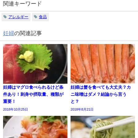
関連キーワード
アレルギー
食品
妊婦
の関連記事
妊婦はマグロ食べられるけど条
妊婦は蟹を食べても大丈夫？カ
件あり！刺身や摂取量、種類が
ニ味噌はダメ？結論から言う
重要！
と？
2018年10月25日
2018年8月21日