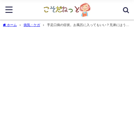
ホーム
病気・ケガ
手足口病の症状。お風呂に入ってもいい？兄弟にはうつ
るの？