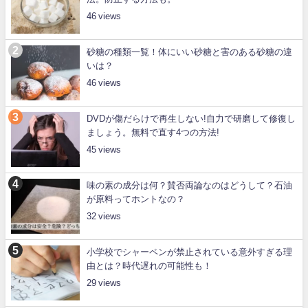
46
砂糖の種類一覧！体にいい砂糖と害のある砂糖の違
いは？
46
DVDが傷だらけで再生しない!自力で研磨して修復し
ましょう。無料で直す4つの方法!
45
味の素の成分は何？賛否両論なのはどうして？石油
が原料ってホントなの？
32
小学校でシャーペンが禁止されている意外すぎる理
由とは？時代遅れの可能性も！
29