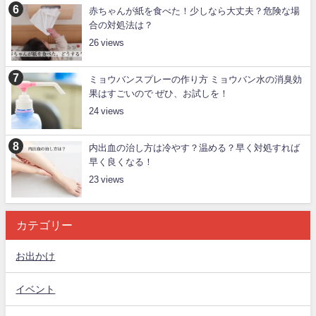
赤ちゃんが紙を食べた！少しなら大丈夫？危険な場
合の対処法は？
26
ミョウバンスプレーの作り方 ミョウバン水の消臭効
果はすごいので ぜひ、お試しを！
24
内出血の治し方は冷やす？温める？早く対処すれば
早く良くなる！
23
カテゴリー
お出かけ
イベント