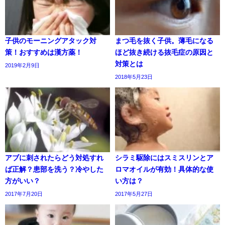
子供のモーニングアタック対
まつ毛を抜く子供。薄毛になる
策！おすすめは漢方薬！
ほど抜き続ける抜毛症の原因と
対策とは
2019年2月9日
2018年5月23日
アブに刺されたらどう対処すれ
シラミ駆除にはスミスリンとア
ば正解？患部を洗う？冷やした
ロマオイルが有効！具体的な使
方がいい？
い方は？
2017年7月20日
2017年5月27日