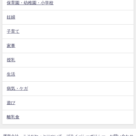
保育園・幼稚園・小学校
妊婦
子育て
家事
授乳
生活
病気・ケガ
遊び
離乳食