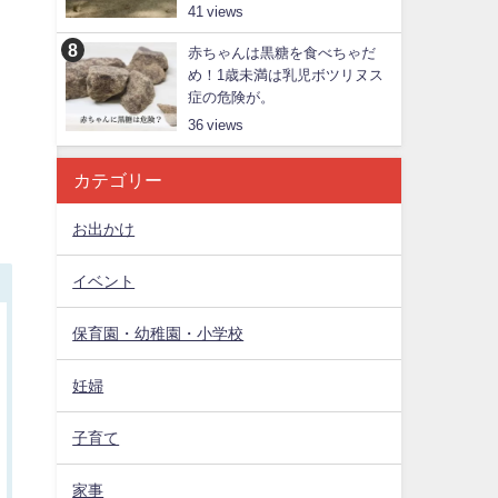
41
赤ちゃんは黒糖を食べちゃだ
め！1歳未満は乳児ボツリヌス
症の危険が。
36
カテゴリー
お出かけ
イベント
保育園・幼稚園・小学校
妊婦
子育て
家事