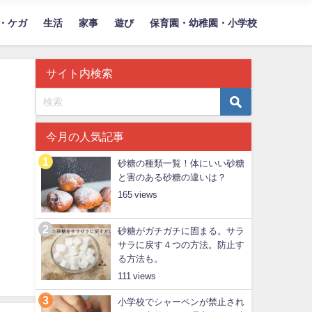
・ケガ
生活
家事
遊び
保育園・幼稚園・小学校
サイト内検索
今月の人気記事
砂糖の種類一覧！体にいい砂糖
と害のある砂糖の違いは？
165
砂糖がガチガチに固まる。サラ
サラに戻す４つの方法。防止す
る方法も。
111
小学校でシャーペンが禁止され