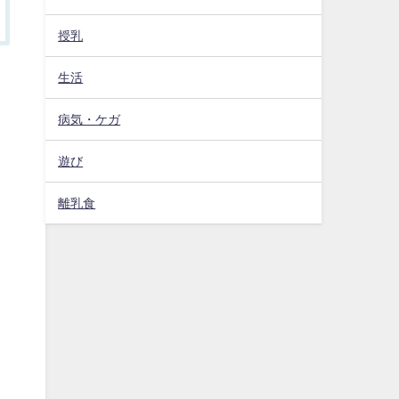
授乳
生活
病気・ケガ
遊び
離乳食