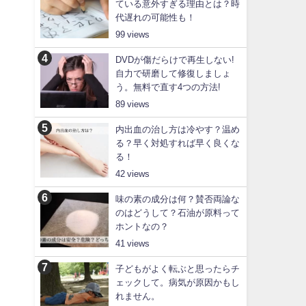
ている意外すぎる理由とは？時
代遅れの可能性も！
99
DVDが傷だらけで再生しない!
自力で研磨して修復しましょ
う。無料で直す4つの方法!
89
内出血の治し方は冷やす？温め
る？早く対処すれば早く良くな
る！
42
味の素の成分は何？賛否両論な
のはどうして？石油が原料って
ホントなの？
41
子どもがよく転ぶと思ったらチ
ェックして。病気が原因かもし
れません。