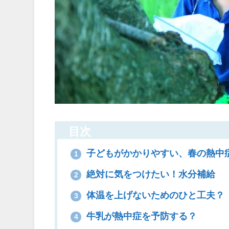
目次
子どもがかかりやすい、春の熱中
1
絶対に気をつけたい！水分補給
2
体温を上げないためのひと工夫？
3
牛乳が熱中症を予防する？
4