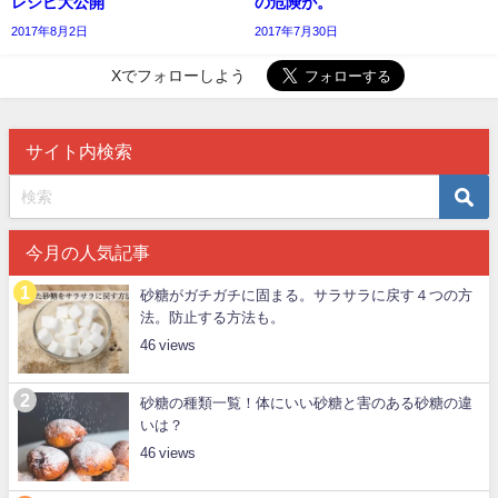
レシピ大公開
の危険が。
2017年8月2日
2017年7月30日
Xでフォローしよう
サイト内検索
今月の人気記事
砂糖がガチガチに固まる。サラサラに戻す４つの方
法。防止する方法も。
46
砂糖の種類一覧！体にいい砂糖と害のある砂糖の違
いは？
46