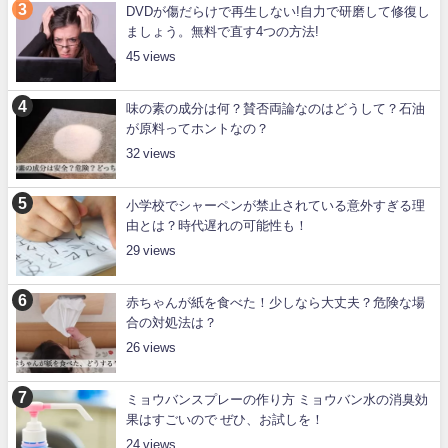
DVDが傷だらけで再生しない!自力で研磨して修復し
ましょう。無料で直す4つの方法!
45
味の素の成分は何？賛否両論なのはどうして？石油
が原料ってホントなの？
32
小学校でシャーペンが禁止されている意外すぎる理
由とは？時代遅れの可能性も！
29
赤ちゃんが紙を食べた！少しなら大丈夫？危険な場
合の対処法は？
26
ミョウバンスプレーの作り方 ミョウバン水の消臭効
果はすごいので ぜひ、お試しを！
24