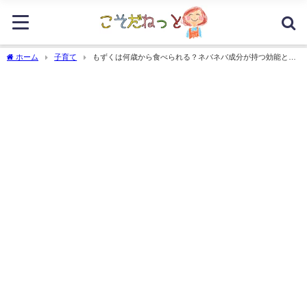
ホーム
子育て
もずくは何歳から食べられる？ネバネバ成分が持つ効能と栄
養