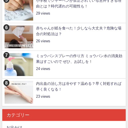
小学校でシャーペンが禁止されている意外すぎる理
由とは？時代遅れの可能性も！
29
赤ちゃんが紙を食べた！少しなら大丈夫？危険な場
合の対処法は？
26
ミョウバンスプレーの作り方 ミョウバン水の消臭効
果はすごいので ぜひ、お試しを！
24
内出血の治し方は冷やす？温める？早く対処すれば
早く良くなる！
23
カテゴリー
お出かけ