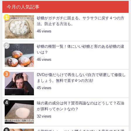
今月の人気記事
砂糖がガチガチに固まる。サラサラに戻す４つの方
法。防止する方法も。
46
砂糖の種類一覧！体にいい砂糖と害のある砂糖の違
いは？
46
DVDが傷だらけで再生しない!自力で研磨して修復し
ましょう。無料で直す4つの方法!
45
味の素の成分は何？賛否両論なのはどうして？石油
が原料ってホントなの？
32