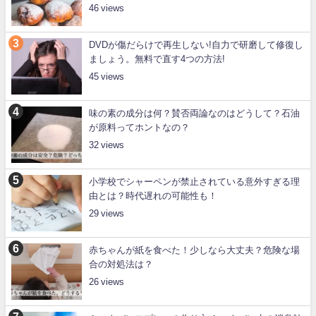
46
DVDが傷だらけで再生しない!自力で研磨して修復し
ましょう。無料で直す4つの方法!
45
味の素の成分は何？賛否両論なのはどうして？石油
が原料ってホントなの？
32
小学校でシャーペンが禁止されている意外すぎる理
由とは？時代遅れの可能性も！
29
赤ちゃんが紙を食べた！少しなら大丈夫？危険な場
合の対処法は？
26