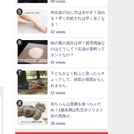
89
内出血の治し方は冷やす？温め
る？早く対処すれば早く良くな
る！
42
味の素の成分は何？賛否両論な
のはどうして？石油が原料って
ホントなの？
41
子どもがよく転ぶと思ったらチ
ェックして。病気が原因かもし
れません。
41
赤ちゃんは黒糖を食べちゃだ
め！1歳未満は乳児ボツリヌス
症の危険が。
36