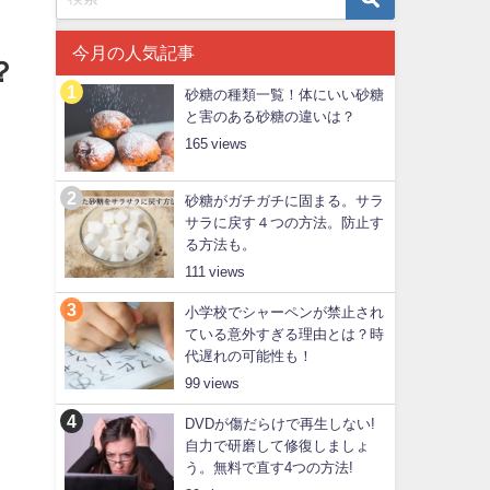
今月の人気記事
？
砂糖の種類一覧！体にいい砂糖
と害のある砂糖の違いは？
165
砂糖がガチガチに固まる。サラ
サラに戻す４つの方法。防止す
る方法も。
111
小学校でシャーペンが禁止され
ている意外すぎる理由とは？時
代遅れの可能性も！
99
DVDが傷だらけで再生しない!
自力で研磨して修復しましょ
う。無料で直す4つの方法!