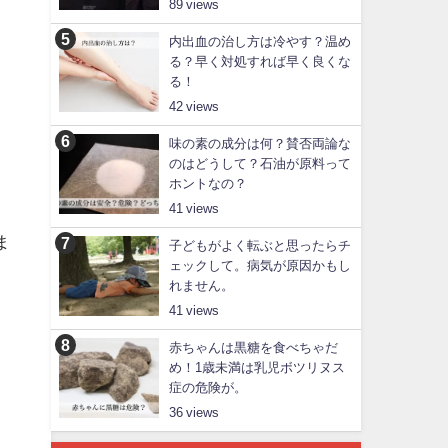
89
内出血の治し方は冷やす？温め
る？早く対処すれば早く良くな
る！
42
味の素の成分は何？賛否両論な
のはどうして？石油が原料って
ホントなの？
41
ま
子どもがよく転ぶと思ったらチ
ェックして。病気が原因かもし
れません。
41
赤ちゃんは黒糖を食べちゃだ
め！1歳未満は乳児ボツリヌス
症の危険が。
36