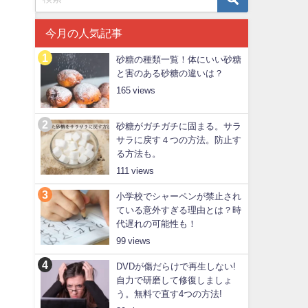
今月の人気記事
砂糖の種類一覧！体にいい砂糖
と害のある砂糖の違いは？
165
砂糖がガチガチに固まる。サラ
サラに戻す４つの方法。防止す
る方法も。
111
小学校でシャーペンが禁止され
ている意外すぎる理由とは？時
代遅れの可能性も！
99
DVDが傷だらけで再生しない!
自力で研磨して修復しましょ
う。無料で直す4つの方法!