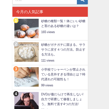
今月の人気記事
砂糖の種類一覧！体にいい砂糖
と害のある砂糖の違いは？
165
砂糖がガチガチに固まる。サラ
サラに戻す４つの方法。防止す
る方法も。
111
小学校でシャーペンが禁止され
ている意外すぎる理由とは？時
代遅れの可能性も！
99
DVDが傷だらけで再生しない!
自力で研磨して修復しましょ
う。無料で直す4つの方法!