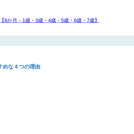
6か月・1歳・3歳・4歳・5歳・6歳・7歳】
すめな４つの理由