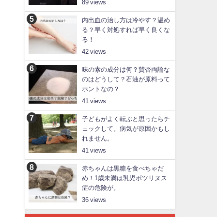
89
内出血の治し方は冷やす？温め
る？早く対処すれば早く良くな
る！
42
味の素の成分は何？賛否両論な
のはどうして？石油が原料って
ホントなの？
41
子どもがよく転ぶと思ったらチ
ェックして。病気が原因かもし
れません。
41
赤ちゃんは黒糖を食べちゃだ
め！1歳未満は乳児ボツリヌス
症の危険が。
、
36