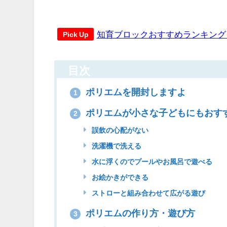
知育ブロックおすすめランキング【
Pick Up
目次
ポリエムを開封しますよ
1
ポリエムが小さな子どもにもおす
2
誤飲の心配がない
洗濯機で洗える
水に浮くのでプールやお風呂で遊べる
お絵かきができる
ストローと組み合わせて広がる遊び
ポリエムの作り方・遊び方
3