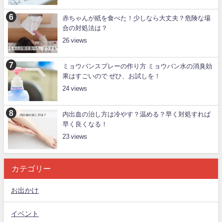
赤ちゃんが紙を食べた！少しなら大丈夫？危険な場
合の対処法は？
26
ミョウバンスプレーの作り方 ミョウバン水の消臭効
果はすごいので ぜひ、お試しを！
24
内出血の治し方は冷やす？温める？早く対処すれば
早く良くなる！
23
カテゴリー
お出かけ
イベント