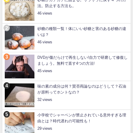
法。防止する方法も。
46
砂糖の種類一覧！体にいい砂糖と害のある砂糖の違
いは？
46
DVDが傷だらけで再生しない!自力で研磨して修復し
ましょう。無料で直す4つの方法!
45
味の素の成分は何？賛否両論なのはどうして？石油
が原料ってホントなの？
32
小学校でシャーペンが禁止されている意外すぎる理
由とは？時代遅れの可能性も！
29