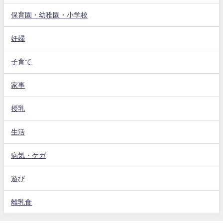
保育園・幼稚園・小学校
妊婦
子育て
家事
授乳
生活
病気・ケガ
遊び
離乳食