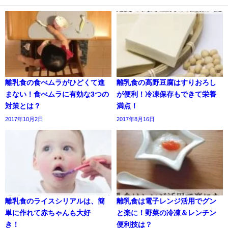
離乳食の食べムラがひどくて進
離乳食の高野豆腐はすりおろし
まない！食べムラに有効な3つの
が便利！冷凍保存もできて栄養
対策とは？
満点！
2017年10月2日
2017年8月16日
離乳食のライスシリアルは、簡
離乳食は電子レンジ活用でグン
単に作れて赤ちゃんも大好
と楽に！野菜の冷凍＆レンチン
き！
便利技は？