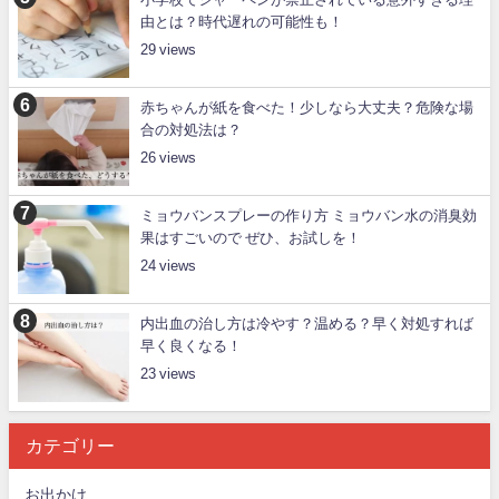
由とは？時代遅れの可能性も！
29
赤ちゃんが紙を食べた！少しなら大丈夫？危険な場
合の対処法は？
26
ミョウバンスプレーの作り方 ミョウバン水の消臭効
果はすごいので ぜひ、お試しを！
24
内出血の治し方は冷やす？温める？早く対処すれば
早く良くなる！
23
カテゴリー
お出かけ