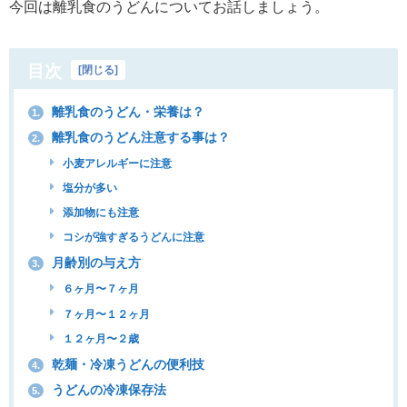
今回は離乳食のうどんについてお話しましょう。
目次
[
閉じる
]
離乳食のうどん・栄養は？
1.
離乳食のうどん注意する事は？
2.
小麦アレルギーに注意
塩分が多い
添加物にも注意
コシが強すぎるうどんに注意
月齢別の与え方
3.
６ヶ月〜７ヶ月
７ヶ月〜１２ヶ月
１２ヶ月〜２歳
乾麺・冷凍うどんの便利技
4.
うどんの冷凍保存法
5.