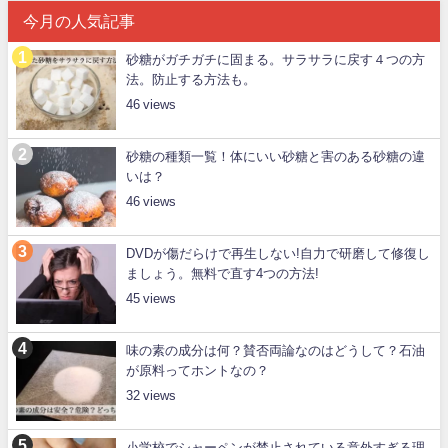
今月の人気記事
砂糖がガチガチに固まる。サラサラに戻す４つの方
法。防止する方法も。
46
砂糖の種類一覧！体にいい砂糖と害のある砂糖の違
いは？
46
DVDが傷だらけで再生しない!自力で研磨して修復し
ましょう。無料で直す4つの方法!
45
味の素の成分は何？賛否両論なのはどうして？石油
が原料ってホントなの？
32
小学校でシャーペンが禁止されている意外すぎる理