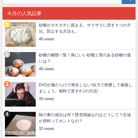
今月の人気記事
砂糖がガチガチに固まる。サラサラに戻す４つの方
法。防止する方法も。
46
砂糖の種類一覧！体にいい砂糖と害のある砂糖の違
いは？
46
DVDが傷だらけで再生しない!自力で研磨して修復し
ましょう。無料で直す4つの方法!
45
味の素の成分は何？賛否両論なのはどうして？石油
が原料ってホントなの？
32