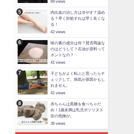
89
内出血の治し方は冷やす？温め
る？早く対処すれば早く良くな
る！
42
味の素の成分は何？賛否両論な
のはどうして？石油が原料って
ホントなの？
41
子どもがよく転ぶと思ったらチ
ェックして。病気が原因かもし
れません。
41
赤ちゃんは黒糖を食べちゃだ
め！1歳未満は乳児ボツリヌス
症の危険が。
36