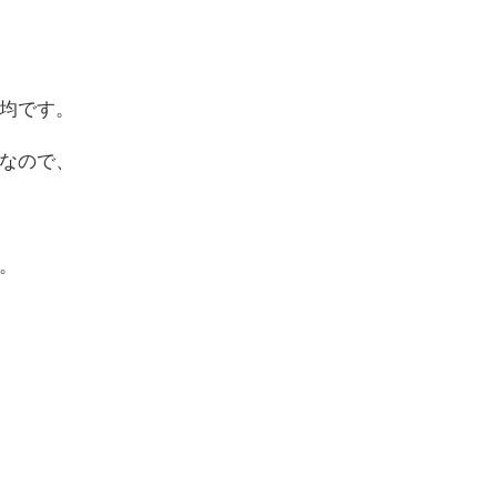
均です。
なので、
。