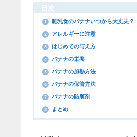
目次
離乳食のバナナいつから大丈夫？
1
アレルギーに注意
2
はじめての与え方
3
バナナの栄養
4
バナナの加熱方法
5
バナナの保管方法
6
バナナの防腐剤
7
まとめ
8