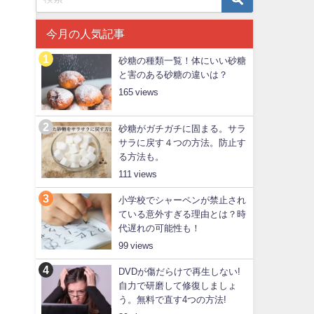
今月の人気記事
砂糖の種類一覧！体にいい砂糖
と害のある砂糖の違いは？
165
砂糖がガチガチに固まる。サラ
サラに戻す４つの方法。防止す
る方法も。
111
小学校でシャーペンが禁止され
ている意外すぎる理由とは？時
代遅れの可能性も！
99
DVDが傷だらけで再生しない!
自力で研磨して修復しましょ
う。無料で直す4つの方法!