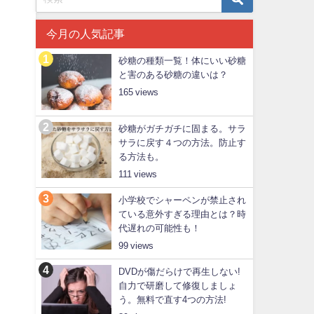
今月の人気記事
砂糖の種類一覧！体にいい砂糖
と害のある砂糖の違いは？
165
砂糖がガチガチに固まる。サラ
サラに戻す４つの方法。防止す
る方法も。
111
小学校でシャーペンが禁止され
ている意外すぎる理由とは？時
代遅れの可能性も！
99
DVDが傷だらけで再生しない!
自力で研磨して修復しましょ
う。無料で直す4つの方法!