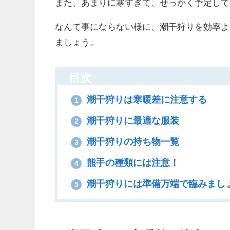
また、あまりに寒すぎて、せっかく予定して
なんて事にならない様に、潮干狩りを効率よ
ましょう。
目次
潮干狩りは寒暖差に注意する
1
潮干狩りに最適な服装
2
潮干狩りの持ち物一覧
3
熊手の種類には注意！
4
潮干狩りには準備万端で臨みまし
5