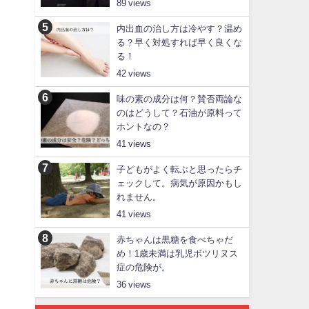
89
内出血の治し方は冷やす？温め
る？早く対処すれば早く良くな
る！
42
味の素の成分は何？賛否両論な
のはどうして？石油が原料って
ホントなの？
41
子どもがよく転ぶと思ったらチ
ェックして。病気が原因かもし
れません。
41
赤ちゃんは黒糖を食べちゃだ
め！1歳未満は乳児ボツリヌス
症の危険が。
36