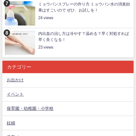
ミョウバンスプレーの作り方 ミョウバン水の消臭効
果はすごいので ぜひ、お試しを！
24
内出血の治し方は冷やす？温める？早く対処すれば
早く良くなる！
23
カテゴリー
お出かけ
イベント
保育園・幼稚園・小学校
妊婦