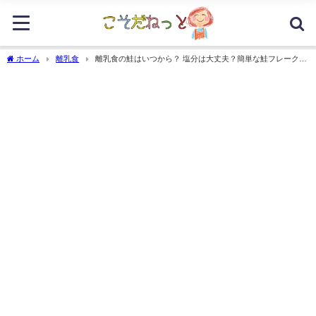
ホーム
離乳食
離乳食の鮭はいつから？ 塩分は大丈夫？簡単な鮭フレークの
作り方は？