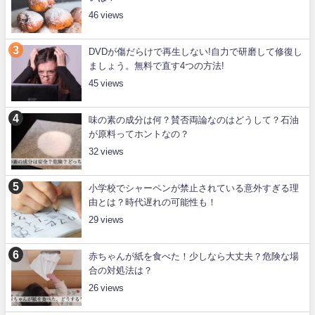
46
DVDが傷だらけで再生しない!自力で研磨して修復し
ましょう。無料で直す4つの方法!
45
味の素の成分は何？賛否両論なのはどうして？石油
が原料ってホントなの？
32
小学校でシャーペンが禁止されている意外すぎる理
由とは？時代遅れの可能性も！
29
赤ちゃんが紙を食べた！少しなら大丈夫？危険な場
合の対処法は？
26