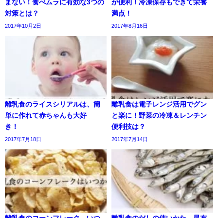
まない！食べムラに有効な3つの
が便利！冷凍保存もできて栄養
対策とは？
満点！
2017年10月2日
2017年8月16日
離乳食のライスシリアルは、簡
離乳食は電子レンジ活用でグン
単に作れて赤ちゃんも大好
と楽に！野菜の冷凍＆レンチン
き！
便利技は？
2017年7月18日
2017年7月14日
離乳食のコーンフレーク。いつ
離乳食のだしの使いかた。昆布