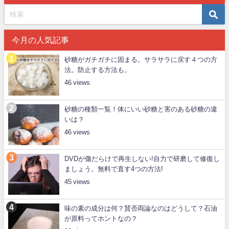
今月の人気記事
砂糖がガチガチに固まる。サラサラに戻す４つの方
法。防止する方法も。
46
砂糖の種類一覧！体にいい砂糖と害のある砂糖の違
いは？
46
DVDが傷だらけで再生しない!自力で研磨して修復し
ましょう。無料で直す4つの方法!
45
味の素の成分は何？賛否両論なのはどうして？石油
が原料ってホントなの？